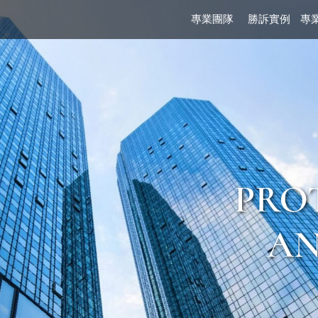
律事務所-律師事務所,台北律師
專業團隊
勝訴實例
專