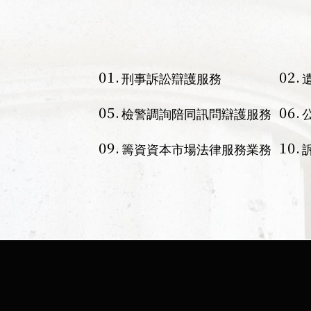
中正區律師事務所
松山區律師事務所
律師
01.
02.
刑事訴訟辯護服務
05.
06.
檢警調詢陪同訊問辯護服務
09.
10.
籌資資本市場法律服務業務