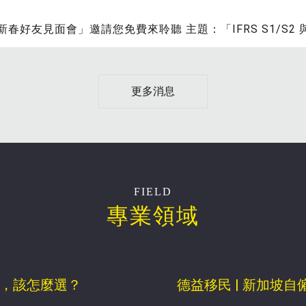
新春好友見面會」邀請您免費來聆聽 主題：「IFRS S1/S2
更多消息
專業領域
，該怎麼選？
德益移民 | 新加坡自僱E