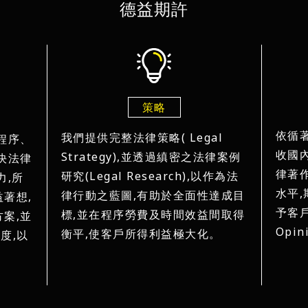
德益期許
策略
依循
我們提供完整法律策略( Legal
程序、
收國
Strategy),並透過縝密之法律案例
決法律
律著
研究(Legal Research),以作為法
力,所
水平
律行動之藍圖,有助於全面性達成目
著想,
予客戶
標,並在程序勞費及時間效益間取得
案,並
Opin
衡平,使客戶所得利益極大化。
進度,以