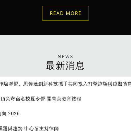
READ MORE
NEWS
最新消息
、反詐騙聯盟、思偉達創新科技攜手共同投入打擊詐騙與虛擬貨
英國頂尖寄宿名校夏令營 開菁英教育旅程
向 2026
G議題與趨勢 申心蓓主持律師